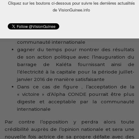
Cliquez sur les boutons ci-dessous pour suivre les dernières actualités
de VisionGuinee.info
montrer une capacité d’ouverture et de
dialogue pour redorer son image auprès de la
communauté internationale
gagner du temps pour montrer des résultats
de son action politique avec l’inauguration du
barrage de Kaléta fournissant ainsi de
l’électricité à la capitale pour la période juillet-
janvier 2016 de manière satisfaisante
Dans ce cas de figure , l’acceptation de la
« victoire » d’Alpha CONDE pourrait être plus
digeste et acceptable par la communauté
internationale
Par contre l’opposition y perdra alors toute
crédibilité auprès de l’opinion nationale et sera une
nouvelle fois actrice de sa propre défaite avec des