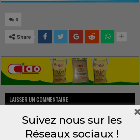
0
Share
LAISSER UN COMMENTAIRE
Votre adresse email ne sera pas publiée.
Suivez nous sur les
Réseaux sociaux !