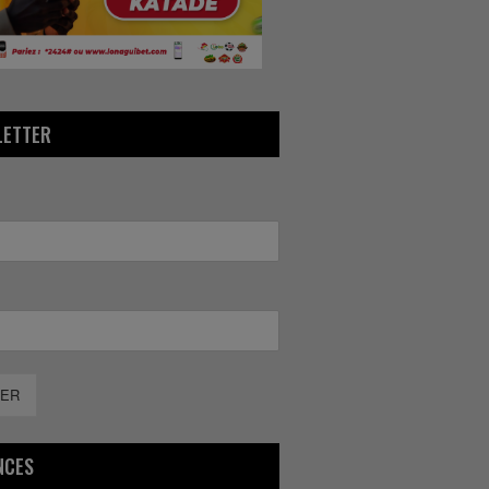
LETTER
ER
NCES