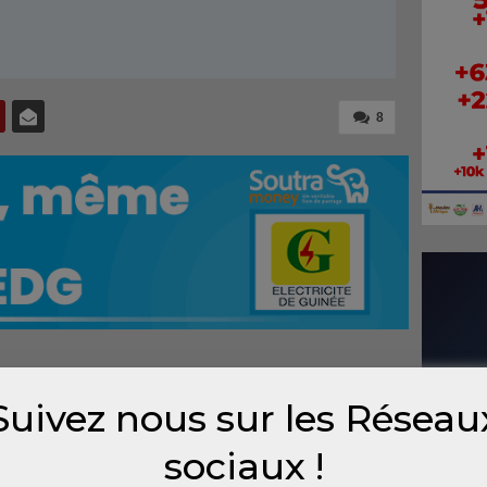
8
ace TV, la télé appartenant au groupe
Suivez nous sur les Réseau
sy semble déranger les autorités
télévision a annoncé à moult reprises la
sociaux !
e télé.