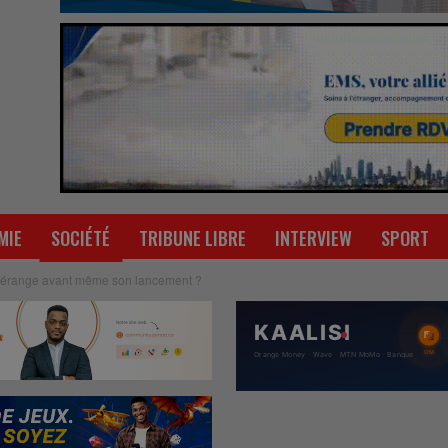
MIE
SOCIÉTÉ
TRIBUNE LIBRE
INTERVIEW
SPORT
 dérange avant même son lancement ?