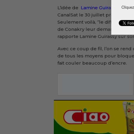
Cliquez
L’idée de
Lamine Guirassy
est de
CanalSat le 30 juillet prochain, 
Seulement voilà, ‘’le diffuseur d
de Conakry leur demandant de n
rapporte Lamine Guirassy sur s
Avec ce coup de fil, l’on se ren
de tous les moyens pour bloquer 
fait couler beaucoup d’encre.