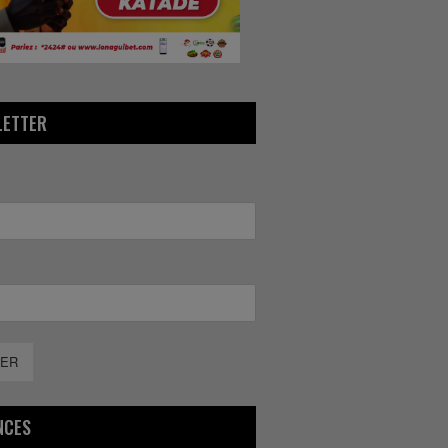
LETTER
ER
NCES