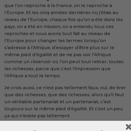
que l’on reproche à la France, on le reproche à
l’Europe. Et les cinq années dernières où j’étais au
niveau de l’Europe, chaque fois qu’on a été dans les
pays, on a été en mission, on a entendu tous ces
reproches et nous avons tout fait au niveau de
l’Europe pour changer les termes lorsqu’on
s’adresse à l’Afrique, d’essayer d’être plus sur le
même pied d’égalité et de ne pas voir l’Afrique
comme un réservoir où l’on peut tout retirer, toutes
les richesses, parce que c’est l’impression que
l’Afrique a tout le temps.
Je crois aussi, ce n’est pas tellement faux, oui, de tirer
que des richesses, que des richesses, alors qu’il faut
un véritable partenariat et un partenariat, c’est
toujours sur le même pied d’égalité. Et c’est un peu
ça qui n’existe pas tellement.
DW : Les propos du président français Emmanuel