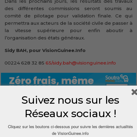
Dans les prochains jours, les résultats des travaux
des différentes commissions seront soumis au
comité de pilotage pour validation finale. Ce qui
permettra aux acteurs de la société civile de passer à
la vitesse supérieure pour enfin aboutir à
l’organisation des états généraux.
Sidy BAH, pour VisionGuinee.Info
00224 628 32 85
65/sidy.bah@visionguinee.info
Suivez nous sur les
Réseaux sociaux !
0
Cliquez sur les boutons ci-dessous pour suivre les dernières actualités
de VisionGuinee.info