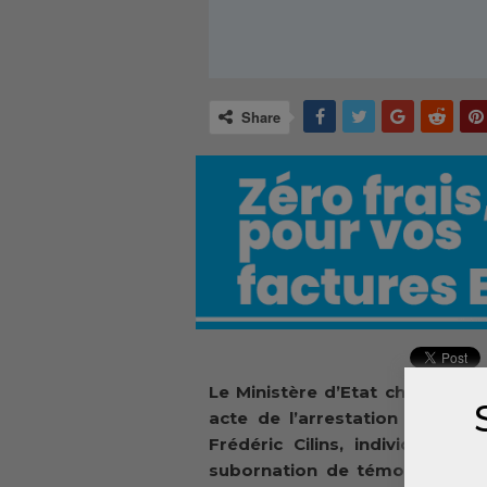
Share
Le Ministère d’Etat chargé de 
acte de l’arrestation aux Eta
Frédéric Cilins, individu de n
subornation de témoin, entrave