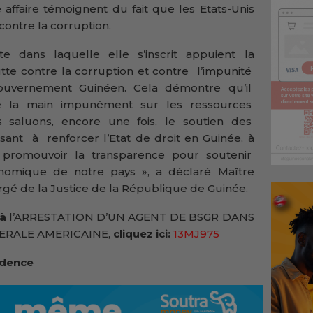
e affaire témoignent du fait que les Etats-Unis
contre la corruption.
te dans laquelle elle s’inscrit appuient la
utte contre la corruption et contre l’impunité
uvernement Guinéen. Cela démontre qu’il
re la main impunément sur les ressources
s saluons, encore une fois, le soutien des
sant à renforcer l’Etat de droit en Guinée, à
 à promouvoir la transparence pour soutenir
mique de notre pays », a déclaré Maître
argé de la Justice de la République de Guinée.
 à
l’ARRESTATION D’UN AGENT DE BSGR DANS
ERALE AMERICAINE,
cliquez ici:
13MJ975
idence