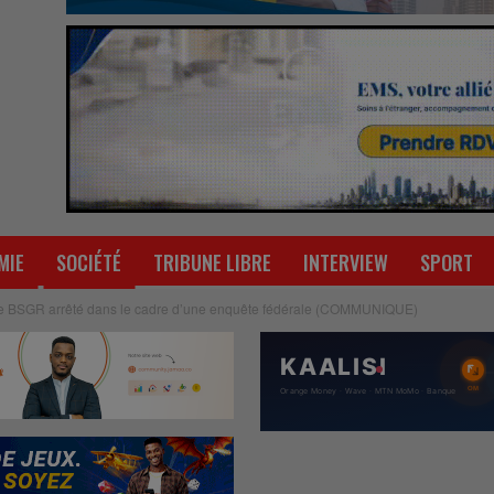
MIE
SOCIÉTÉ
TRIBUNE LIBRE
INTERVIEW
SPORT
 de BSGR arrêté dans le cadre d’une enquête fédérale (COMMUNIQUE)