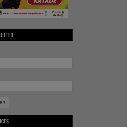
LETTER
ER
NCES