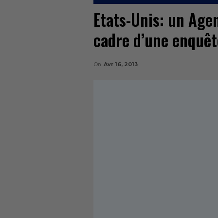
Etats-Unis: un Age
cadre d’une enquê
On
Avr 16, 2013