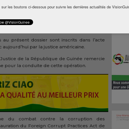
es relatifs à une enquête fédérale.
 sur les boutons ci-dessous pour suivre les dernières actualités de VisionGui
s le cadre d’une enquête contre la corruption
 portant sur les circonstances de l’acquisition
 de Guinée par le groupe BSGR.
s au présent dossier sont inscrits dans l’acte
c aujourd’hui par la justice américaine.
a Justice de la République de Guinée remercie
ne pour la conduite de cette opération.
gine du combat contre la corruption des
stauration du Foreign Corrupt Practices Act de