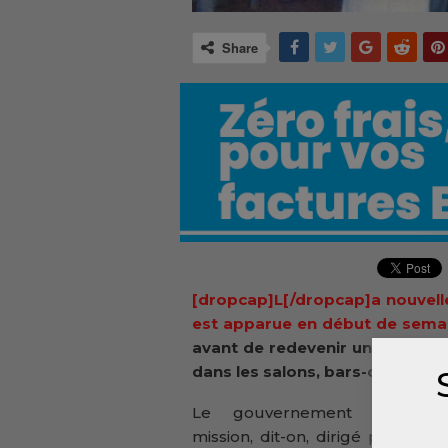
Share
[dropcap]L[/dropcap]a nouvelle
est apparue en début de semai
avant de redevenir un sujet de 
dans les salons, bars-cafés et a
Le gouvernement de
mission, dit-on, dirigé par