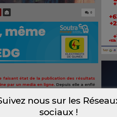
0
 faisant état de la publication des résultats
ne par un media en ligne.
Depuis elle a enflé
discussion privilégié sur les réseaux sociaux,
utres lieux.
Suivez nous sur les Réseau
sociaux !