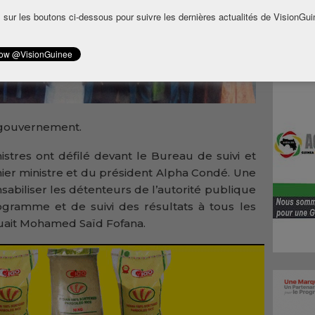
 sur les boutons ci-dessous pour suivre les dernières actualités de VisionGui
gouvernement.
istres ont défilé devant le Bureau de suivi et
ier ministre et du président Alpha Condé. Une
abiliser les détenteurs de l’autorité publique
ogramme et de suivi des résultats à tous les
iquait Mohamed Saïd Fofana.