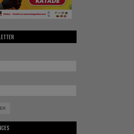
LETTER
ER
NCES