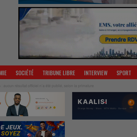
MIE
SOCIÉTÉ
TRIBUNE LIBRE
INTERVIEW
SPORT
: aucun résultat officiel n’a été publié, selon la primature