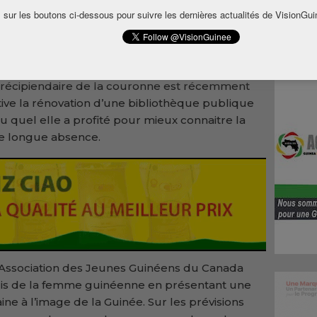
té africaine autour de la culture et de la
 sur les boutons ci-dessous pour suivre les dernières actualités de VisionGui
.
de beauté physique et morale permet d’élire la
ui porte par la suite un projet humanitaire
 récipiendaire de la couronne est récemment
ive la rénovation d’une bibliothèque publique
 quel elle a profité pour mieux connaitre la
ne longue absence.
l’Association des Jeunes Guinéens du Canada
uis de la femme guinéenne en présentant une
caine à l’image de la Guinée. Sur les prévisions