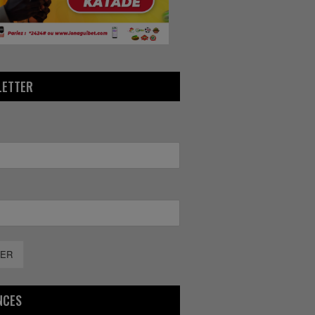
LETTER
ER
NCES