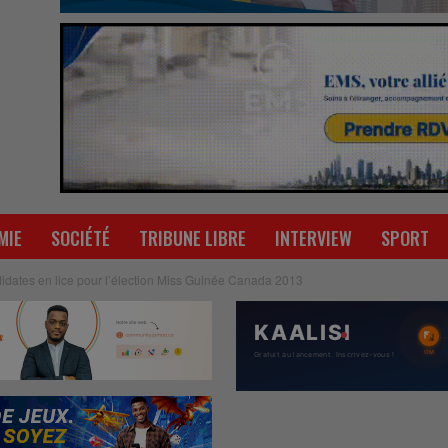
MIE
SOCIÉTÉ
TRIBUNE LIBRE
INTERVIEW
SPORT
idates en lice pour l’élection Miss Guinée Canada 2013