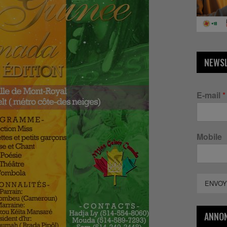
NEWS
E-mail
*
Mobile
ENVOY
ANNO