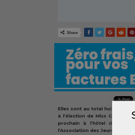
Share
Elles sont au total huit candi
à l’élection de Miss Guinée C
prochain à l’hôtel de ville
l’Association des Jeunes Guin