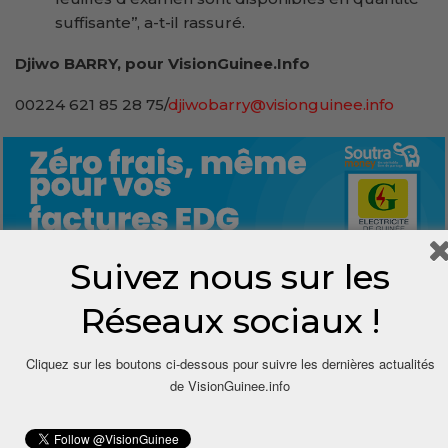
suffisante’’, a-t-il rassuré.
Djiwo BARRY, pour VisionGuinee.Info
00224 621 85 28 75/
djiwobarry@visionguinee.info
Suivez nous sur les
0
Réseaux sociaux !
Share
Cliquez sur les boutons ci-dessous pour suivre les dernières actualités
de VisionGuinee.info