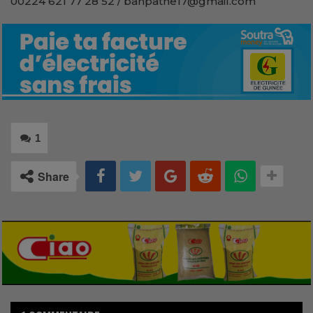
00224 621 77 28 52 / bahpathe17@gmail.com
1
Share