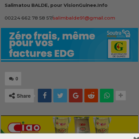
Salimatou BALDE,
pour VisionGuinee.
I
nfo
00224 662 78 58 57/
salimbalde91@gmail.com
0
Share