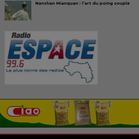
Nanshan Mianquan : l’art du poing souple