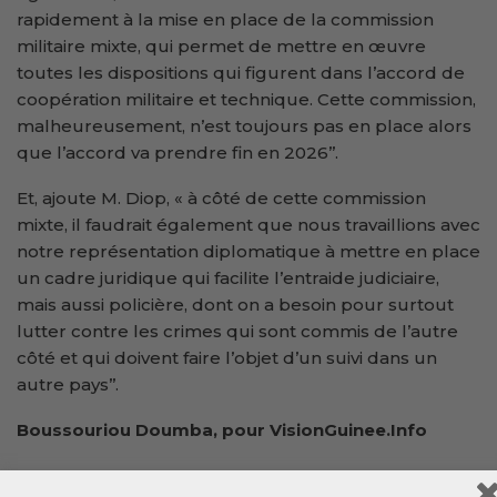
rapidement à la mise en place de la commission
militaire mixte, qui permet de mettre en œuvre
toutes les dispositions qui figurent dans l’accord de
coopération militaire et technique. Cette commission,
malheureusement, n’est toujours pas en place alors
que l’accord va prendre fin en 2026’’.
Et, ajoute M. Diop, « à côté de cette commission
mixte, il faudrait également que nous travaillions avec
notre représentation diplomatique à mettre en place
un cadre juridique qui facilite l’entraide judiciaire,
mais aussi policière, dont on a besoin pour surtout
lutter contre les crimes qui sont commis de l’autre
côté et qui doivent faire l’objet d’un suivi dans un
autre pays’’.
Boussouriou Doumba, pour VisionGuinee.Info
00224 622 98 97