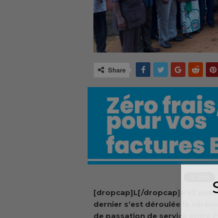
Share
[dropcap]L[/dropcap]e 10 août
dernier s’est déroulée la cérém
de passation de service entre P