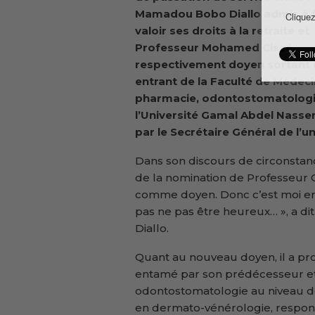
Mamadou Bobo Diallo admis à f
Cliquez
valoir ses droits à la retraite et
Professeur Mohamed Cissé,
respectivement doyen sortant 
entrant de la Faculté de Médeci
pharmacie, odontostomatologi
l’Université Gamal Abdel Nasse
par le Secrétaire Général de l’
Dans son discours de circonstance
de la nomination de Professeur C
comme doyen. Donc c’est moi en p
pas ne pas être heureux… », a 
Diallo.
Quant au nouveau doyen, il a pro
entamé par son prédécesseur et
odontostomatologie au niveau de
en dermato-vénérologie, respon