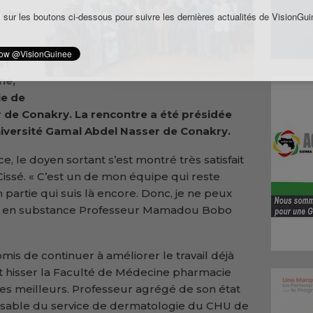
aire
 sur les boutons ci-dessous pour suivre les dernières actualités de VisionGui
et
ne,
e de
r de Conakry. La rencontre a été présidée
université Gamal Abdel Nasser de Conakry.
, le doyen sortant s’est montré très satisfait
issé. « C’est un de mon équipe qui reste
artie qui suis là encore. Donc, je ne peux
dit en substance Professeur Mamadou Bobo
mis de continuer à améliorer le travail déjà
 hisser la Faculté de Médecine pharmacie
s meilleurs. Professeur agrégé de son état
sable du service de dermatologie du CHU de