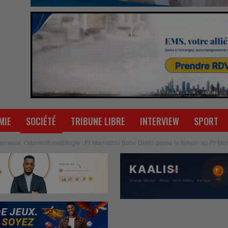
MIE
SOCIÉTÉ
TRIBUNE LIBRE
INTERVIEW
SPORT
armacie, Odontostomatologie : Pr Mamadou Bobo Diallo passe le témoin au Pr M