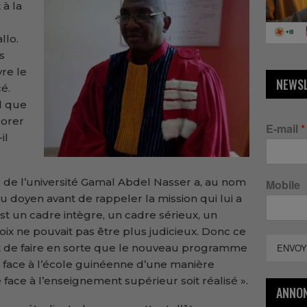
 à la
llo.
s
vre le
NEWS
é.
il que
orer
E-mail
*
il
 de l’université Gamal Abdel Nasser a, au nom
Mobile
au doyen avant de rappeler la mission qui lui a
est un cadre intègre, un cadre sérieux, un
oix ne pouvait pas être plus judicieux. Donc ce
st de faire en sorte que le nouveau programme
ENVOY
face à l’école guinéenne d’une manière
 face à l’enseignement supérieur soit réalisé ».
ANNO