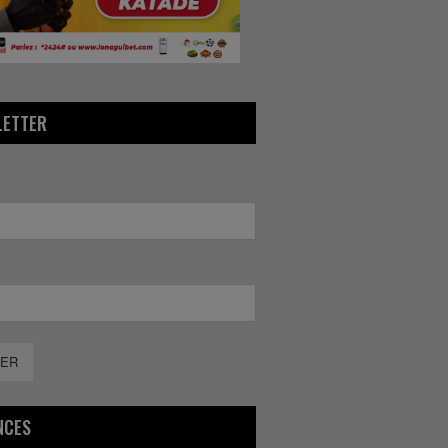
LETTER
ER
NCES