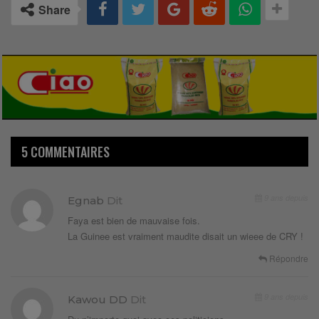
Share
5 COMMENTAIRES
9 ans depuis
Egnab
Dit
Faya est bien de mauvaise fois.
La Guinee est vraiment maudite disait un wieee de CRY !
Répondre
9 ans depuis
Kawou DD
Dit