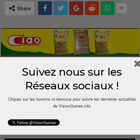
Share
Suivez nous sur les
1 COMMENTAIRE
Réseaux sociaux !
10 ans depuis
Jacky
Dit
Cliquez sur les boutons ci-dessous pour suivre les dernières actualités
heee faya milimono , tu ne represente rien sur la scene
de VisionGuinee.info
politique guineenne , ton role, c est de te rendre dans les
medias pour bavarder toute la journee, voila ton travail.
Répondre