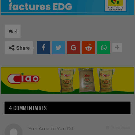
4
Share
4 COMMENTAIRES
10 ans depuis
Yuri Amado Yuri
Dit