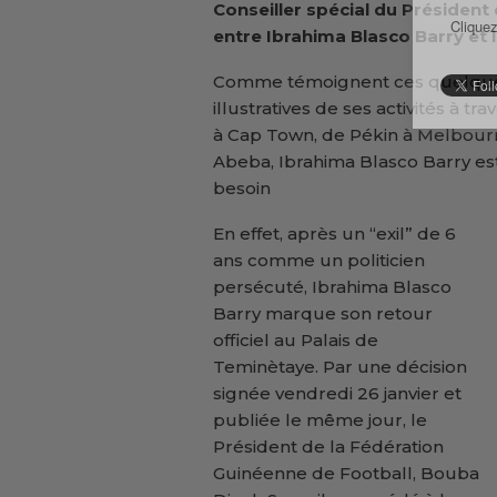
Conseiller spécial du Président 
Cliquez
entre Ibrahima Blasco Barry et l
Comme témoignent ces quelques 
illustratives de ses activités à t
à Cap Town, de Pékin à Melbourne
Abeba, Ibrahima Blasco Barry es
besoin
En effet, après un “exil” de 6
ans comme un politicien
persécuté, Ibrahima Blasco
Barry marque son retour
officiel au Palais de
Teminètaye. Par une décision
signée vendredi 26 janvier et
publiée le même jour, le
Président de la Fédération
Guinéenne de Football, Bouba