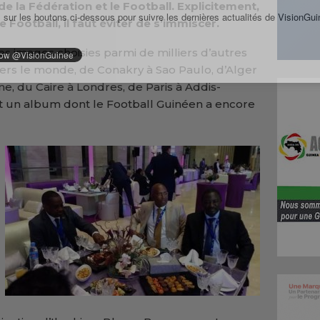
de la Fédération et le Football. Explicitement,
 sur les boutons ci-dessous pour suivre les dernières actualités de VisionGui
e Football, il faut éviter de s’immiscer.
images choisies parmi de milliers d’autres
ravers le monde, de Conakry à Sao Paulo, d’Alger
, du Caire à Londres, de Paris à Addis-
t un album dont le Football Guinéen a encore