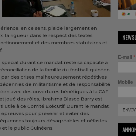
érience, en ce sens, plaide largement en
ux, la rigueur dans le respect des textes
NEWS
onctionnement et des membres statutaires et
.
E-mail
*
r spécial durant ce mandat reste sa capacité à
éconciliation de la famille du football guinéen
 par des crises malheureusement répétitives
Mobile
 décennies de militantisme et de responsabilité
éen avec des ouvertures bénéfiques à la CAF
 et joué des rôles, Ibrahima Blasco Barry est
i utile à ce Comité Exécutif. Durant le mandat,
ENVOY
es épreuves pour prévenir et éviter des
nséquences toujours désagréables et néfastes
s et le public Guinéens.
ANNO