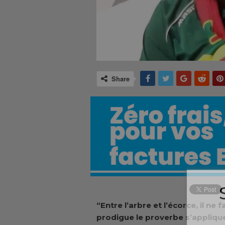
Share
“Entre l’arbre et l’écorce, il ne
prodigue le proverbe s’applique