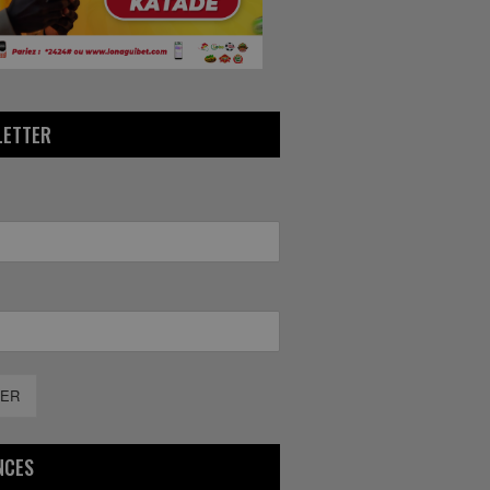
LETTER
ER
NCES