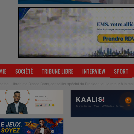
MIE
SOCIÉTÉ
TRIBUNE LIBRE
INTERVIEW
SPORT
tball : Ibrahima Blasco Barry, conseiller spécial du Président ou le retour à la m