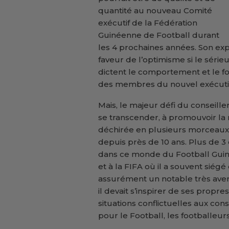
quantité au nouveau Comité
exécutif de la Fédération
Guinéenne de Football durant
les 4 prochaines années. Son exp
faveur de l’optimisme si le série
dictent le comportement et le f
des membres du nouvel exécutif
Mais, le majeur défi du conseille
se transcender, à promouvoir la r
déchirée en plusieurs morceaux
depuis près de 10 ans. Plus de 3
dans ce monde du Football Guin
et à la FIFA où il a souvent siégé
assurément un notable très avert
il devait s’inspirer de ses propr
situations conflictuelles aux co
pour le Football, les footballeur