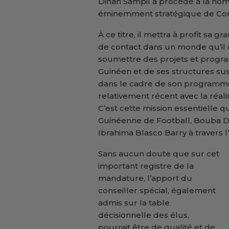
Dinah Sampil a procédé à la nom
éminemment stratégique de Conse
À ce titre, il mettra à profit sa g
de contact dans un monde qu’il 
soumettre des projets et prog
Guinéen et de ses structures susc
dans le cadre de son programm
relativement récent avec la réali
C’est cette mission essentielle 
Guinéenne de Football, Bouba D
Ibrahima Blasco Barry à travers l
Sans aucun doute que sur cet
important registre de la
mandature, l’apport du
conseiller spécial, également
admis sur la table
décisionnelle des élus,
pourrait être de qualité et de