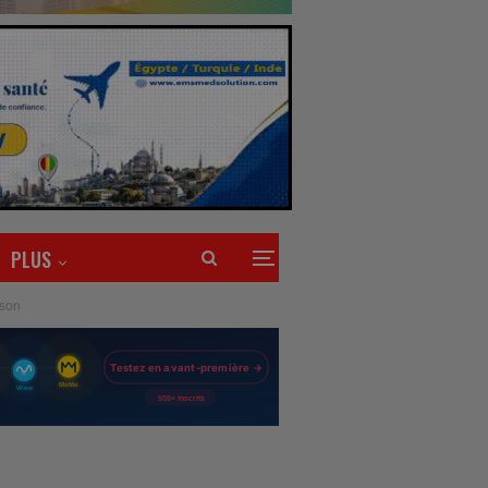
PLUS
aison