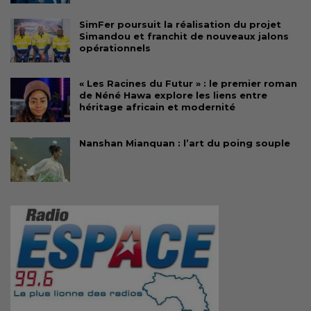
SimFer poursuit la réalisation du projet
Simandou et franchit de nouveaux jalons
opérationnels
« Les Racines du Futur » : le premier roman
de Néné Hawa explore les liens entre
héritage africain et modernité
Nanshan Mianquan : l’art du poing souple