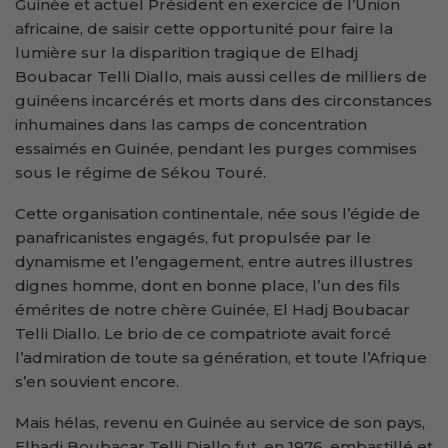
Guinée et actuel Président en exercice de l’Union
africaine, de saisir cette opportunité pour faire la
lumière sur la disparition tragique de Elhadj
Boubacar Telli Diallo, mais aussi celles de milliers de
guinéens incarcérés et morts dans des circonstances
inhumaines dans las camps de concentration
essaimés en Guinée, pendant les purges commises
sous le régime de Sékou Touré.
Cette organisation continentale, née sous l’égide de
panafricanistes engagés, fut propulsée par le
dynamisme et l’engagement, entre autres illustres
dignes homme, dont en bonne place, l’un des fils
émérites de notre chère Guinée, El Hadj Boubacar
Telli Diallo. Le brio de ce compatriote avait forcé
l’admiration de toute sa génération, et toute l’Afrique
s’en souvient encore.
Mais hélas, revenu en Guinée au service de son pays,
Elhadj Boubacar Telli Diallo fut, en 1976, embastillé et