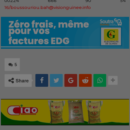
00224 666 90 54
16/boussouriou.bah@visionguinee.info
5
Share