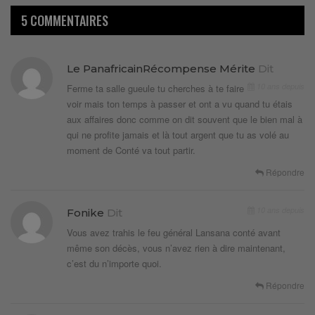
5 COMMENTAIRES
Le PanafricainRécompense Mérite
Dit
10 ans depuis
Ferme ta salle gueule tu cherches à te faire
voir mais ton temps à passer et ont a vu quand tu étais
aux affaires donc comme on dit souvent que le bien mal à
qui ne profite jamais et là tout argent que tu as volé au
moment de Conté va tout partir.
Répondre
10 ans depuis
Fonike
Dit
Vous avez trahis le feu général Lansana conté avant
même son décès, vous n’avez rien à dire maintenant,
c’est du n’importe quoi.
Répondre