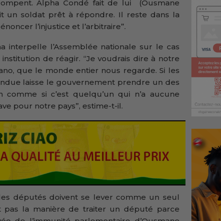
trompent. Alpha Condé fait de lui (Ousmane
oit un soldat prêt à répondre. Il reste dans la
cer l’injustice et l’arbitraire”.
 interpelle l’Assemblée nationale sur le cas
titution de réagir. “Je voudrais dire à notre
ano, que le monde entier nous regarde. Si les
ondue laisse le gouvernement prendre un des
on comme si c’est quelqu’un qui n’a aucune
e pour notre pays”, estime-t-il.
us les députés doivent se lever comme un seul
 pas la manière de traiter un député parce
vée de l’immunité parlementaire d’Ousmane