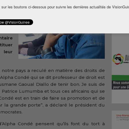
it de
 sur les boutons ci-dessous pour suivre les dernières actualités de VisionGui
usmane
fana a
otre
le des
taire
ituer
 leur
 notre pays a reculé en matière des droits de
lpha Condé qui se dit professeur de droit est
usmane Gaoual Diallo de tenir bon. Je suis de
Patrice Lumumba et tous ces africains qui se
Condé est en train de faire sa promotion et de
par la grande porte”, a déclaré le président du
émocrates.
d’Alpha Condé pensent qu’ils font du tort à