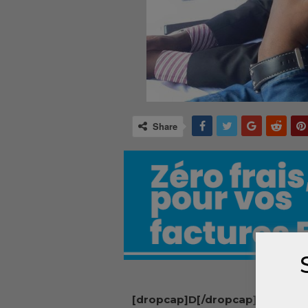
Share
[dropcap]D[/dropcap]epuis Par