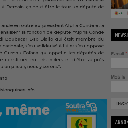
 lui. Demain, ça peut-être le tour un député de
mande en outre au président Alpha Condé et à
naliser” la fonction de député. “Alpha Condé
NEWS
hadj Boubacar Biro Diallo qui était membre du
ationale, s’est solidarisé à lui et s’est opposé
dé Oussou Fofana qui appelle les députés de
E-mail
*
 constituer en prisonniers et d’être auprès
a en prison, nous y serons”.
Mobile
Info
isionguinee.info
ENVOY
ANNO