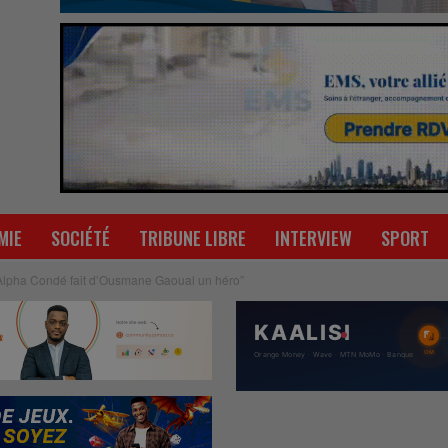
MIE
SOCIÉTÉ
TRIBUNE LIBRE
INTERVIEW
SPORT
Alpha Condé fait d’Ousmane Gaoual un héro”