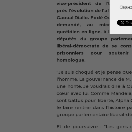
vice-président de l’UFDG su
Cliquez
près l’évolution de l’affaire O
Gaoual Diallo. Fodé Oussou Fo
demandé, au micro de v
quotidien en ligne, à l’ensemb
députés du groupe parlemen
libéral-démocrate de se const
prisonniers pour soutenir
homologue.
“Je suis choqué et je pense que
l’homme. La gouvernance de M. A
une honte. Je voudrais dire à O
cœur avec lui. Comme Mandela, 
sont battus pour liberté, Alpha 
le faire rentrer dans l’histoire 
groupe parlementaire libéral-d
Et de poursuivre : “Les gens 