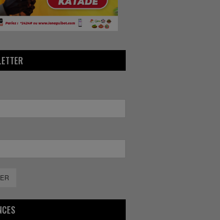
LETTER
ER
NCES