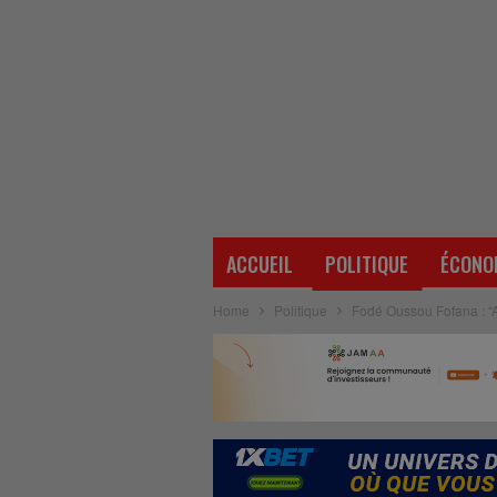
ACCUEIL
POLITIQUE
ÉCONO
Home
Politique
Fodé Oussou Fofana : “