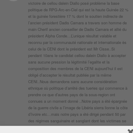
victoire de cellou dalein Diallo posé problème la base
politique de RPG-Arc-en-Ciel qui est la haute Guinée 22 %
et la guinée forestière 17 % dont le soutien indirecte de
l’ancien président Dadis Camara a travers son homme de
main Cherif ancien conseiller de Dadis Camara et allié du
président Alpha Conde…L’unique résultat valable et
reconnu par la communauté nationale et internationale ès
celui de la CENI dont le président est Mr Cisse..Si
pendant 10ans le candidat cellou dalein Diallo à accepter
sans aucune pression la légitimité l’egalite et la
composition des membres de la CENI aujourd’hui il est
obligé d’accepter le résultat publiée par la même
CENI..Nous demandons sans aucune considération
ethnique où politique d’arrêté des tueries qui commence à
prendre ce que d’autres pays de la sous-region ont
connues a un moment donné ..Notre pays a été épargnée
de la guerre civile a l’image de Libéria sierra lionne la côte
d’Ivoire etc…mais notre pays a été dirigé pendant 50 par
des régimes sanguinaire et sanglant dont les victimes se
chiffre 1 million 500 morts le camp Boire de sekou Touré