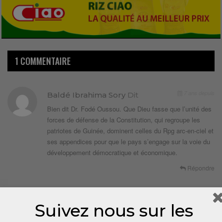
1 COMMENTAIRE
7 ans depuis
Baldé Ibrahima Sory
Dit
Bien dit Dr. Fodé Oussou. Que Dieu fasse que l’unité des
forces de défense de la Constitution, qui regroupe les
patriotes de Guinée, dominent celles du Rpg arc-en-ciel et
ses appendices pour que le pays s’engage sur la voie du
développement démocratique et économique.
Répondre
LAISSER UN COMMENTAIRE
Suivez nous sur les