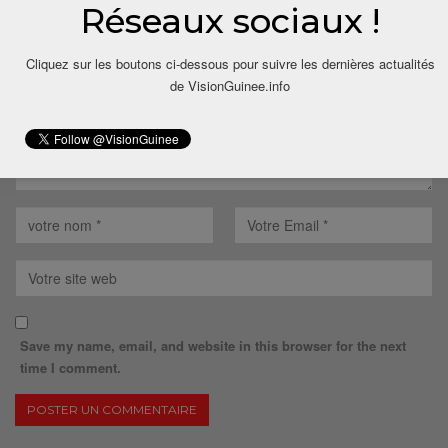
Votre adresse email ne sera pas publiée.
Réseaux sociaux !
Cliquez sur les boutons ci-dessous pour suivre les dernières actualités
de VisionGuinee.info
Save my name, email, and website in this browser for the next
time I comment.