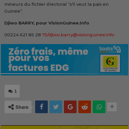
mineurs du fichier électoral ‘’s’il veut la paix en
Guinée’’.
Djiwo BARRY, pour VisionGuinee.Info
00224 621 85 28
75/djiwo.barry@visionguinee.info
1
Share