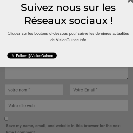
Suivez nous sur les
LAISSER UN COMMENTAIRE
Réseaux sociaux !
Votre adresse email ne sera pas publiée.
Cliquez sur les boutons ci-dessous pour suivre les dernières actualités
de VisionGuinee.info
Save my name, email, and website in this browser for the next
time I comment.