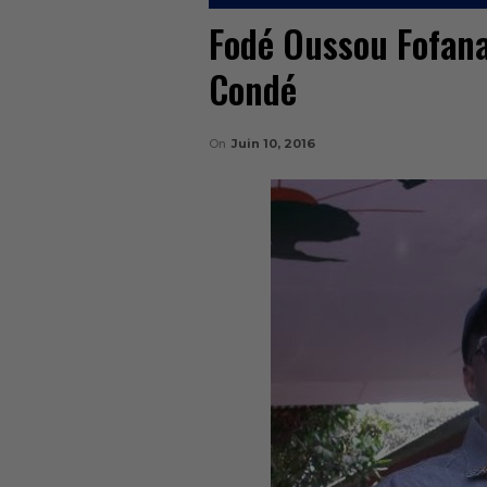
Fodé Oussou Fofana 
Condé
On
Juin 10, 2016