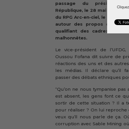
passage du président d
Cliquez
République, le 28 mai 2016, au
du RPG Arc-en-ciel, le débat fai
autour des propos d’Alpha 
qualifiant des cadres malink
malhonnêtes.
Le vice-président de l’UFDG,
Oussou Fofana dit suivre de pr
réactions des uns et des autre
les médias. Il déclare qu’il f
passer des débats ethniques pour
“Qu’on ne nous tympanise pas ave
est absent, les gens font ce q
sortir de cette situation ? Il 
pour réaliser ? On lui reproche 
veux qu’il nous parle de ça. 
corruption avec Sable Mining où s