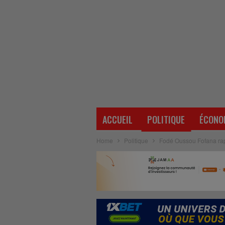
ACCUEIL
POLITIQUE
ÉCONO
Home
Politique
Fodé Oussou Fofana rap