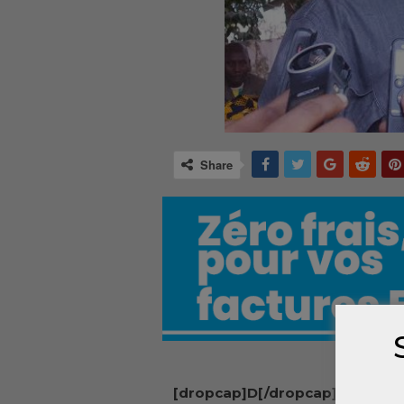
Share
[dropcap]D[/dropcap]epu