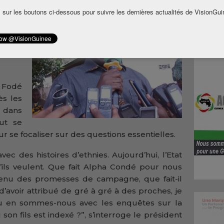
e la
 sur les boutons ci-dessous pour suivre les dernières actualités de VisionGui
 siège
t rare
Condé
és de
 Fodé
ès les
s dans
aut se
 se focaliser sur des questions essentielles.
c des histoires d’ethnies. Aujourd’hui, l’Etat
u’ils veulent. Que fait Alpha Condé pour nous
a tenu des promesses de campagne, que fait-il
d’avoir attribué de gré à gré à des proches, je
Où en sommes-nous avec les enquêtes sur la
on fils est indexé ?”, s’interroge le président