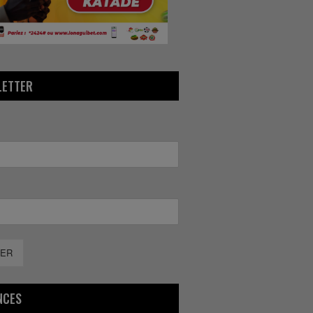
LETTER
ER
NCES