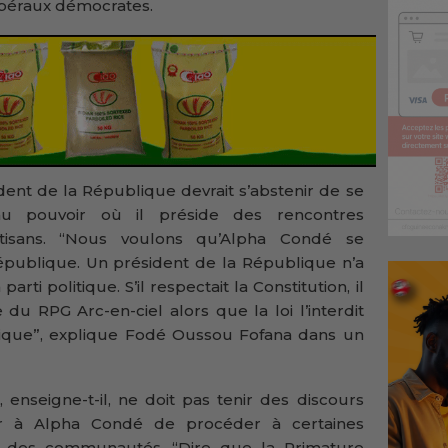
béraux démocrates.
ident de la République devrait s’abstenir de se
u pouvoir où il préside des rencontres
tisans. “Nous voulons qu’Alpha Condé se
publique. Un président de la République n’a
rti politique. S’il respectait la Constitution, il
du RPG Arc-en-ciel alors que la loi l’interdit
litique”, explique Fodé Oussou Fofana dans un
enseigne-t-il, ne doit pas tenir des discours
er à Alpha Condé de procéder à certaines
 des communautés. “Dire que la Primature