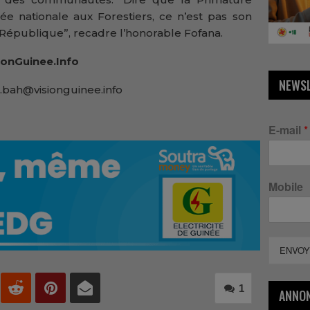
ée nationale aux Forestiers, ce n’est pas son
 République”, recadre l’honorable Fofana.
onGuinee.Info
NEWS
.bah@visionguinee.info
E-mail
*
Mobile
ENVOY
1
ANNO