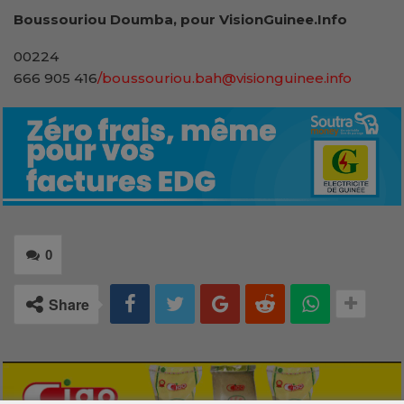
Boussouriou Doumba, pour VisionGuinee.Info
00224
666 905 416
/boussouriou.bah@visionguinee.info
0
Share