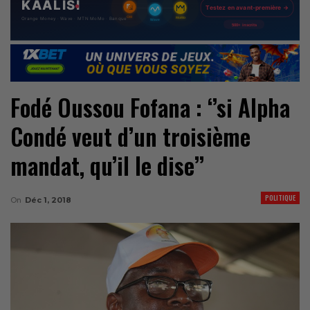
Fodé Oussou Fofana : ‘’si Alpha
Condé veut d’un troisième
mandat, qu’il le dise’’
POLITIQUE
On
Déc 1, 2018