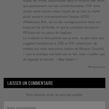
toutes les limites raisonnables dans la violation des droits
que garantissent nos lois constitutionnelles, FOF entre
autres serait encore mieux inspiré de se taire ou d’aller
plutôt soutenir momentanément l’équipe UFDG
d’Abdoulaye Bah, qui se bat courageusement dans son
supposé fief de Kindia, et que la corruption du pouvoir
RPGiste est en passe de fragiliser.
Le modeste et libre patriote que je suis, ne peut donc que
suggérer humblement à CDD et FOF notamment, de
méditer sur cette instructive citation de Winston Churchill:
« Que la stratégie soit belle est un fait, mais n’oubliez pas
de regarder le résultat. » Was-Salam !!
Répondre
LAISSER UN COMMENTAIRE
Votre adresse email ne sera pas publiée.