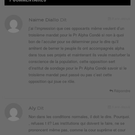
8 ans depuis
Naime Diallo
Dit
j’ai l’impression que ces opposants même veulent d’un
troisième mandat pour le Pr Alpha Condé si non à quoi
bon de l’acculer pour se déterminer pour le dire qu’il
arrêtent de berner le peuple ils ont accompagnés alpha
dans tous ses projets et maintenant ils veule masturber la
conscience de la population, cette opposition sert
d’institut de sondage pour le Pr Alpha Condé savoir si le
troisième mandat peut passé ou pas c’est cette
opposition qui joue ce rôle.
Répondre
8 ans depuis
Aly
Dit
Non dans les conditions normales, il doit le dire. Pourquoi.
, refuses t il? Les institutions qui doivent le faire, ne se
prononcent même pas, comme la cour suprême et cour