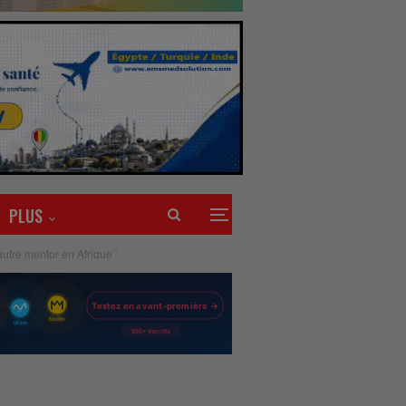
PLUS
utre mentor en Afrique’’