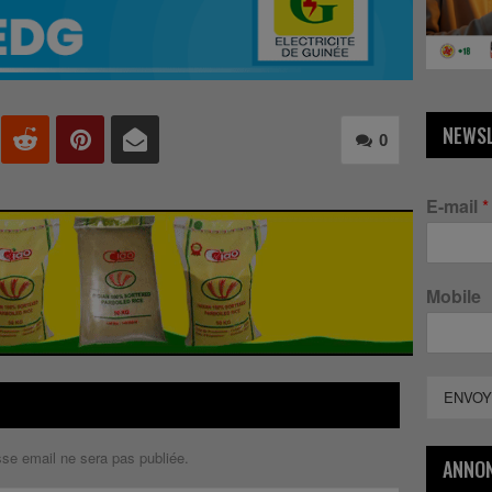
NEWS
0
E-mail
*
Mobile
ENVOY
sse email ne sera pas publiée.
ANNO