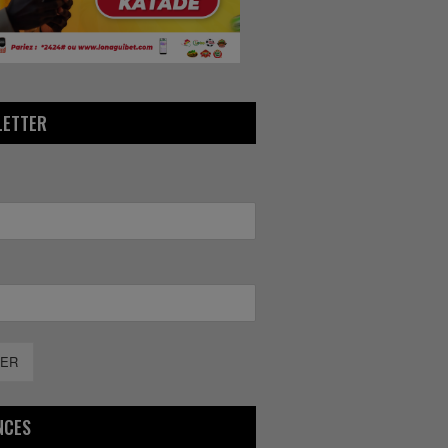
LETTER
ER
NCES