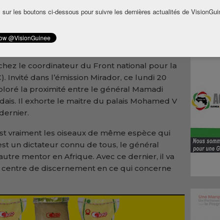
 capitale guinéenne en l’espace d’un an, le
 sur les boutons ci-dessous pour suivre les dernières actualités de VisionGui
llage de Kigali a eu une séance d’échange
ouya sur le renforcement de la
 Rwanda et la Guinée.
hez le coordinateur du Front national pour la
. Invité dans l’émission Mirador, ce lundi 20
ploré la proximité entre le général Mamadi
ais. Il exhorte le maitre du palais Mohamed V
dernier.
est vraiment les oiseaux de même espèce qui
t un dictateur connu de tous, le général
tre mentor en Afrique. Avec ce dernier, il va
son centre de discernement en ce qui concerne