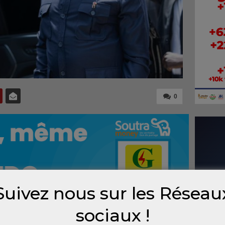
0
Suivez nous sur les Réseau
sociaux !
ame était la semaine dernière à Conakry.