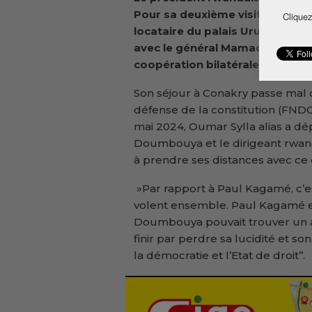
Pour sa deuxième visite dans la
Cliquez
locataire du palais Urugwiro Vi
avec le général Mamadi Doumbm
coopération bilatérale entre le
Son séjour à Conakry passe mal c
défense de la constitution (FNDC)
mai 2024, Oumar Sylla alias a dé
Doumbouya et le dirigeant rwand
à prendre ses distances avec ce 
»Par rapport à Paul Kagamé, c’
volent ensemble. Paul Kagamé es
Doumbouya pouvait trouver un au
finir par perdre sa lucidité et 
la démocratie et l’Etat de droit’’.