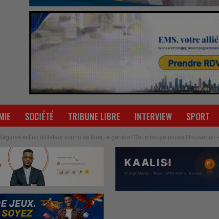
MIE
SOCIÉTÉ
TRIBUNE LIBRE
INTERVIEW
SPORT
Kagamé est un dictateur connu de tous, le général Doumbouya pouvait trouver un a