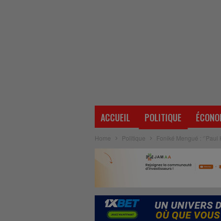
ACCUEIL
POLITIQUE
ÉCONO
Home
Politique
Foniké Mengué : ‘’Paul 