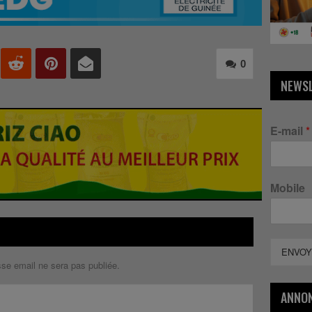
0
NEWS
E-mail
*
Mobile
ENVOY
sse email ne sera pas publiée.
ANNO