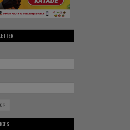
LETTER
ER
NCES