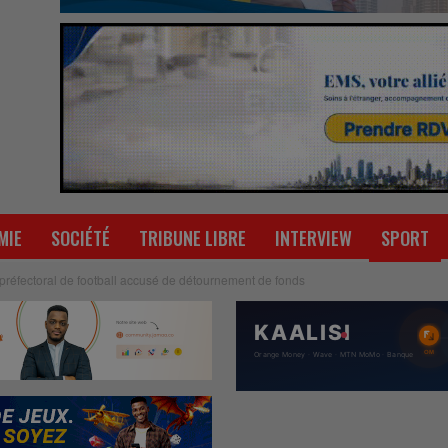
MIE
SOCIÉTÉ
TRIBUNE LIBRE
INTERVIEW
SPORT
ct préfectoral de football accusé de détournement de fonds