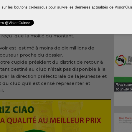
 sur les boutons ci-dessous pour suivre les dernières actualités de VisionGui
nnat national de football ligue 2, auquel le
t, Fodé Bakary Bangoura aurait effectué un
néenne de Football (Feguifoot), pour dit-on
e subvention allouée au dit club. Selon nos
’a reçu que la moitié du montant.
voir est estimé à moins de dix millions de
rlocuteur proche du dossier.
tre cupide président du district de retour à
tant destiné au club n’était pas disponible à la
per la direction préfectorale de la jeunesse et
 du club qu’il est censé représenter et
l.