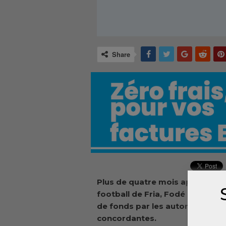
Share
Plus de quatre mois après son él
football de Fria, Fodé Bakary 
de fonds par les autorités sport
concordantes.