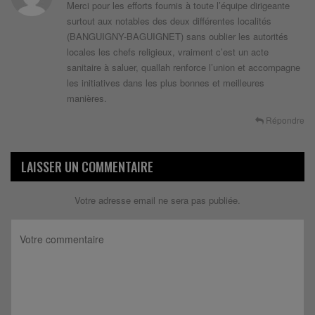
Merci pour les efforts fournis à toute l’équipe dirigeante
surtout aux notables des deux différentes localités
(BANGUIGNY-BAGUIGNET) sans oublier les autorités
locales les chefs religieux, vraiment c’est un acte
sanitaire à saluer, quallah renforce l’union et accompagne
les initiatives dans les plus bonnes et meilleures
manières.
Répondre
LAISSER UN COMMENTAIRE
Votre adresse email ne sera pas publiée.