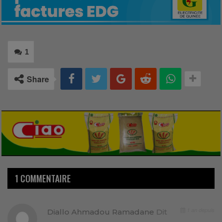
1
Share
1 COMMENTAIRE
1 an depuis
Diallo Ahmadou Ramadane
Dit