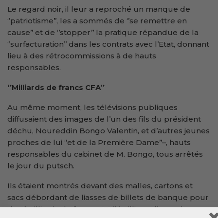
Le regard noir, il leur a reproché un manque de
‘’patriotisme’’, les a sommés de ‘’se remettre en
cause’’ et de ‘’stopper’’ la pratique répandue de la
‘’surfacturation’’ dans les contrats avec l’Etat, donnant
lieu à des rétrocommissions à de hauts
responsables.
‘’
Milliards de francs CFA
’’
Au même moment, les télévisions publiques
diffusaient des images de l’un des fils du président
déchu, Noureddin Bongo Valentin, et d’autres jeunes
proches de lui ‘’et de la Première Dame’’–, hauts
responsables du cabinet de M. Bongo, tous arrêtés
le jour du putsch.
Ils étaient montrés devant des malles, cartons et
sacs débordant de liasses de billets de banque pour
des ‘’milliards de francs CFA’’ (millions d’euros).