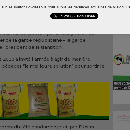
 sur les boutons ci-dessous pour suivre les dernières actualités de VisionGui
idat, Albert Ondo Ossa, a été déclaré battu
s du scrutin de samedi dernier ne soient
t écartés du pouvoir par la désignation du
f de la garde républicaine – la garde
’président de la transition’’.
e 2023 a invité l’armée à agir de manière
dégager ‘’la meilleure solution’’ pour sortir le
mercredi a été condamné jeudi par l’Union