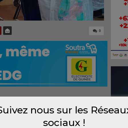
0
tion gabonaise a demandé jeudi à la junte qui
Suivez nous sur les Réseau
edi après l’annonce de la réélection du
e processus électoral à son terme en
sociaux !
tins de vote.