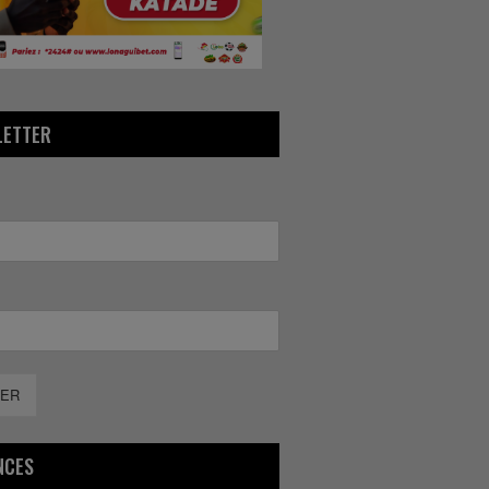
LETTER
ER
NCES