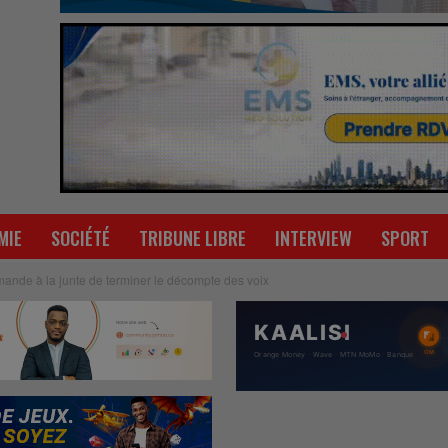
MIE
SOCIÉTÉ
TRIBUNE LIBRE
INTERVIEW
SPORT
mande à la junte de terminer le décompte des voix