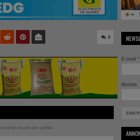
0
NEWS
E-mail
*
Mobile
ENVOY
sse email ne sera pas publiée.
ANNO