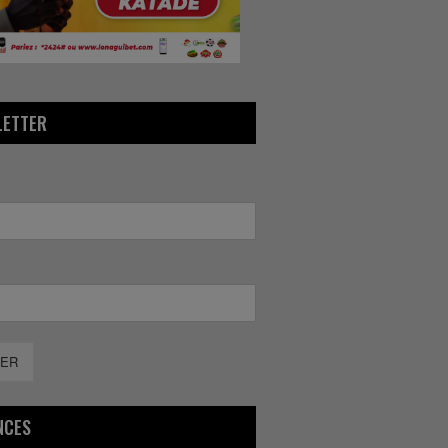
LETTER
ER
NCES