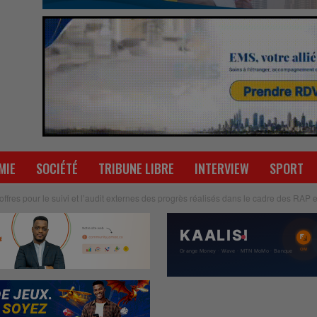
MIE
SOCIÉTÉ
TRIBUNE LIBRE
INTERVIEW
SPORT
ffres pour le suivi et l’audit externes des progrès réalisés dans le cadre des RAP