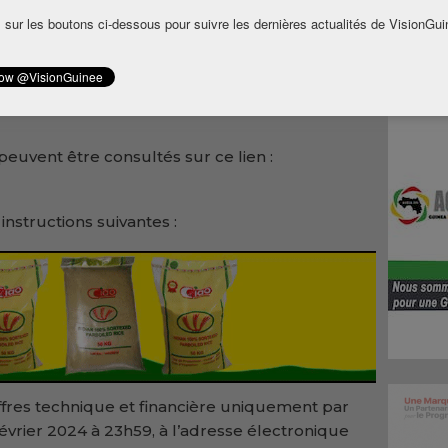
financière relative au projet de mission
 sur les boutons ci-dessous pour suivre les dernières actualités de VisionGui
 réguliers des plans d’action de réinstallation
ation externe et audits des progrès réalisés
 concession et port de GAC – préfecture de
euvent être consultés sur ce lien :
instructions suivantes :
ffres technique et financière uniquement par
février 2024 à 23h59, à l’adresse électronique