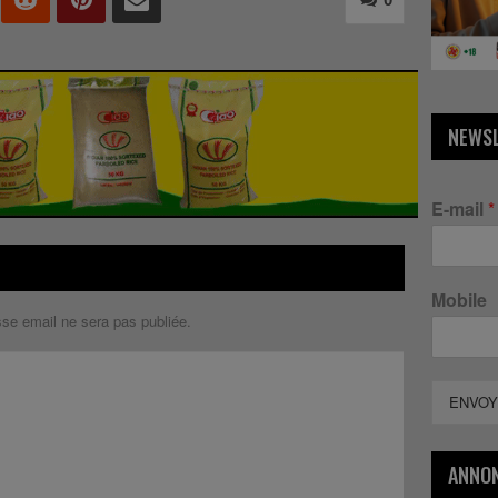
NEWS
E-mail
*
Mobile
sse email ne sera pas publiée.
ENVOY
ANNO