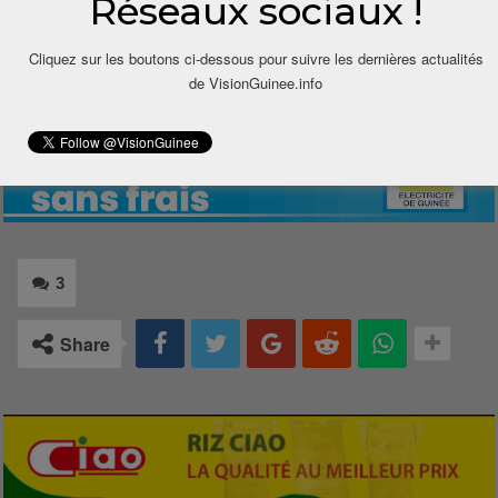
Réseaux sociaux !
mieux, la situation urge…
Cliquez sur les boutons ci-dessous pour suivre les dernières actualités
Alkaly Sagno
de VisionGuinee.info
3
Share