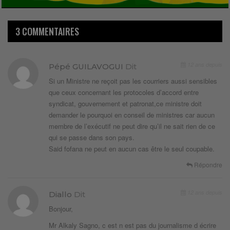
3 COMMENTAIRES
12 ans depuis
Pépé GUILAVOGUI
Dit
Si un Ministre ne reçoit pas les courriers aussi sensibles
que ceux concernant les protocoles d’accord entre
syndicat, gouvernement et patronat,ce ministre doit
demander le pourquoi en conseil de ministres car aucun
membre de l’exécutif ne peut dire qu’il ne sait rien de ce
qui se passe dans son pays.
Said fofana ne peut en aucun cas être le seul coupable.
Répondre
12 ans depuis
Diallo
Dit
Bonjour,
Mr Alkaly Sagno, c est n est pas du journalisme d écrire