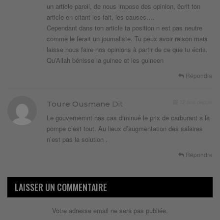
un article pareil, de nous impose des opinion, écrit ton
article en citant les fait, les causes….
Cependant dans ton article ta position n est pas neutre
comme le ferait un journaliste. Tu peux avoir raison mais
laisse nous faire nos opinions à partir de ce que tu écris.
Qu’Allah bénisse la guinee et les guineen
Répondre
12 ans depuis
Toure Ousmane
Dit
Le gouvernemnt nas cas diminué le prix de carburant a la
pompe c’est tout. Au lieux d’augmentation des salaires
n’est pas la solution .
Répondre
LAISSER UN COMMENTAIRE
Votre adresse email ne sera pas publiée.