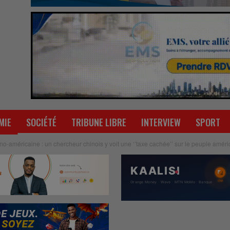
MIE
SOCIÉTÉ
TRIBUNE LIBRE
INTERVIEW
SPORT
o-américaine : un chercheur chinois y voit une ‘’taxe cachée’’ sur le peuple amér