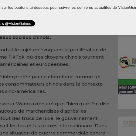
sse et de communication de Chine (CIPCC) ce
 sur les boutons ci-dessous pour suivre les dernières actualités de VisionGui
ongyi, chercheur au bureau d’études de
 de l’Asie sud-ouest et de l’Afrique de
 sociales, a livré une analyse sans
réponse à une question portant sur les
eaux sociaux chinois.
roduit le sujet en évoquant la prolifération de
e TikTok, où des citoyens chinois tournent
 américaines et européennes.
été interprétée par ce chercheur comme un
es consommateurs chinois dans le contexte
s sino-américaines.
fesseur Wang a déclaré que ‘’bien que l’on dise
aucoup de marchandises d’après les
urtout des trucs de luxe, le gouvernement
ant les lois et les ordres internationaux. Dans
s une situation de guerre commerciale contre