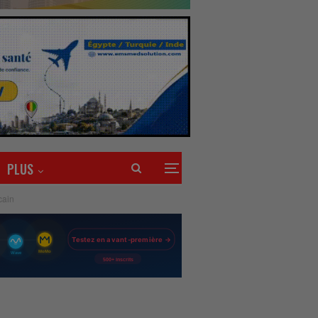
PLUS
icain