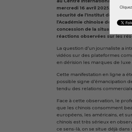
au Centre international de pre
Cliquez
mercredi 16 avril 2025, Wang H
sécurité de l’
I
nstitut des études
l’Académie chinoise des sciences
concession de la situation, en 
réactions observées sur les rés
La question d’un journaliste a int
vidéos sur des plateformes comm
en dérision les marques de luxe
Cette manifestation en ligne a 
possible signe d’émancipation d
tendu des relations commerciale
Face à cette observation, le pro
que les chinois consomment be
européens, les américains, et s
chinois est très sérieux en observ
ce sens-là, on se situe déjà dan