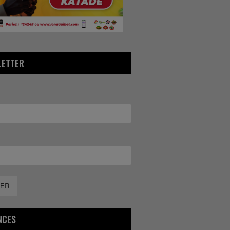
LETTER
ER
NCES