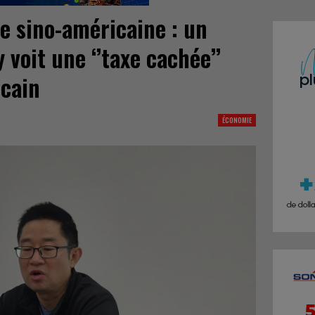
 sino-américaine : un
 voit une ‘’taxe cachée’’
icain
ÉCONOMIE