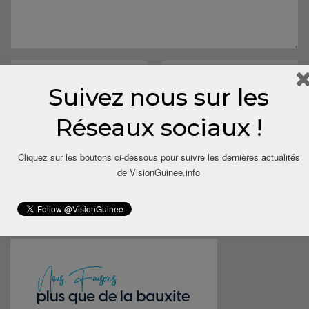
Suivez nous sur les
Réseaux sociaux !
Save my name, email, and website in this browser for the next
Cliquez sur les boutons ci-dessous pour suivre les dernières actualités
time I comment.
de VisionGuinee.info