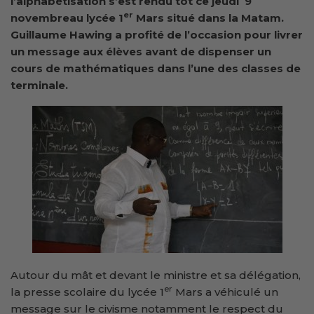
l’alphabétisation s’est rendu tôt ce jeudi
9
er
novembre
au lycée 1
Mars
situé dans la
Matam.
Guillaume Hawing a profité de l’occasion pour livrer
un message aux élèves avant de dispenser un
cours de mathématique
s
dans l’une des classes de
terminal
e
.
Autour du mât et devant le ministre et sa délégation,
er
la presse scolaire du lycée 1
Mars a véhiculé un
message sur le civisme notamment le respect du