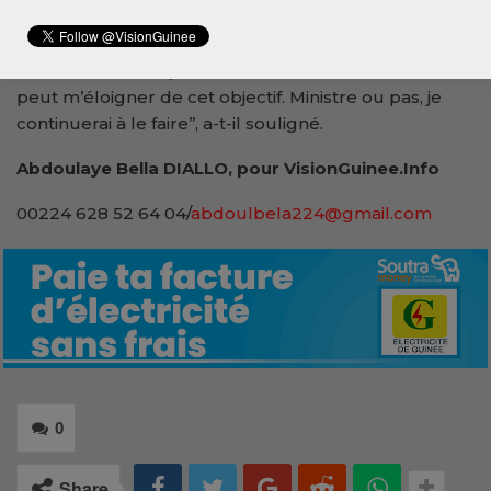
recherches que je partage avec les élèves. Tant que
je serai Guillaume Hawing, tant que j’aurai la force de
donner les cours, je vais continuer à le faire. Rien ne
peut m’éloigner de cet objectif. Ministre ou pas, je
continuerai à le faire’’, a-t-il souligné.
Abdoulaye Bella DIALLO, pour VisionGuinee.Info
00224 628 52 64 04/
abdoulbela224@gmail.com
0
Share