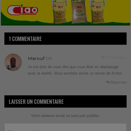
1 COMMENTAIRE
10 mois depuis
Marouf
Dit
Je me dois de vous dire que vous êtes en déphasage
avec la réalité. Vous semblez écrire un roman de fiction
Répondre
LAISSER UN COMMENTAIRE
Votre adresse email ne sera pas publiée.