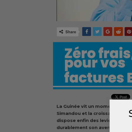
Share
La Guinée vit un moment histori
Simandou et la croissance cont
dispose enfin des leviers éco
durablement son avenir. Les inv