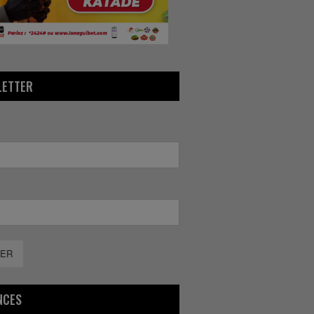
LETTER
ER
NCES