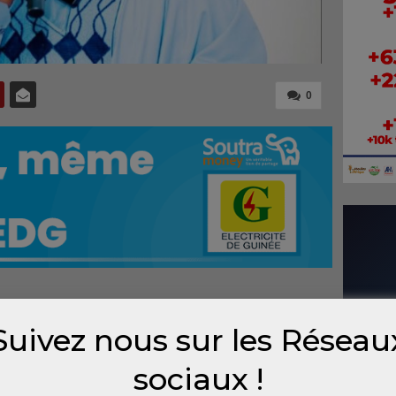
0
que. Avec l’entrée en production de
Suivez nous sur les Réseau
inue des exportations de bauxite, le pays
nomiques capables de transformer
sociaux !
estisseurs affluent, les partenaires