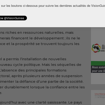
veau au pays et les perspectives de
 sur les boutons ci-dessous pour suivre les dernières actualités de VisionGui
ussi favorables.
 la Guinée possède-t-elle les institutions
ichesse en prospérité durable ?
ions riches en ressources naturelles, mais
rais financent le développement ; ils ne le
ce et la prospérité se trouvent toujours les
l a permis l’installation de nouvelles
nouveau cycle politique. Mais les séquelles de
 L’absence des principales formations
ctoral, après plusieurs années de suspension
limenter la défiance d’une partie de la société.
er durablement lorsque la confiance entre les
e.
ourd’hui avec une clarté saisissante. Le pays