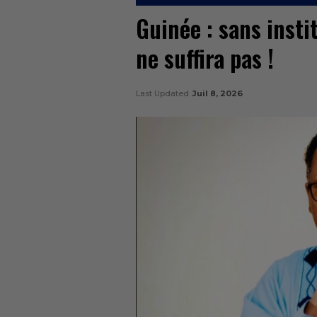
Guinée : sans insti
ne suffira pas !
Last Updated
Juil 8, 2026