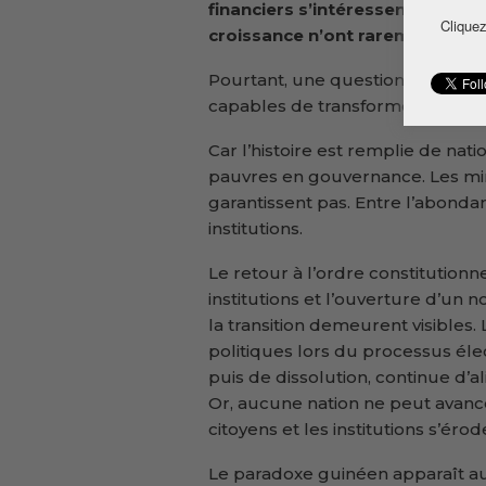
financiers s’intéressent de nou
Cliquez
croissance n’ont rarement été a
Pourtant, une question demeure :
capables de transformer cette r
Car l’histoire est remplie de nat
pauvres en gouvernance. Les mine
garantissent pas. Entre l’abondan
institutions.
Le retour à l’ordre constitutionne
institutions et l’ouverture d’un 
la transition demeurent visibles.
politiques lors du processus éle
puis de dissolution, continue d’a
Or, aucune nation ne peut avanc
citoyens et les institutions s’érod
Le paradoxe guinéen apparaît auj