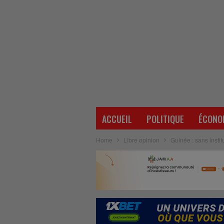
ACCUEIL
POLITIQUE
ÉCONO
Home
Libre opinion
Guinée : sans instit