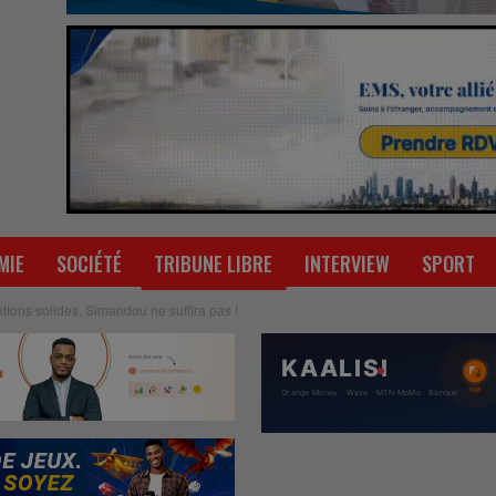
MIE
SOCIÉTÉ
TRIBUNE LIBRE
INTERVIEW
SPORT
utions solides, Simandou ne suffira pas !