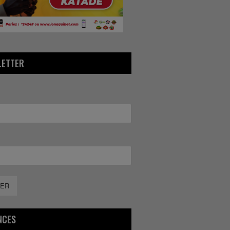
LETTER
ER
NCES