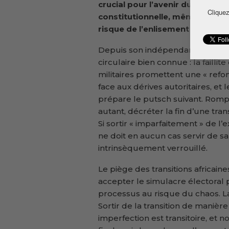
crucial pour l’avenir du pays : 
Cliquez
constitutionnelle, même bancale
risque de l’enlisement ?
Depuis son indépendance en 1958,
circulaire bien connue : la failli
militaires promettent une « refo
face aux dérives autoritaires, et
prépare le putsch suivant. Romp
autant, décréter la fin d’une tran
Si sortir « imparfaitement » de l
ne doit en aucun cas servir de sa
intrinsèquement verrouillé.
Le piège des transitions africain
accepter le simulacre électoral po
processus au risque du chaos. La 
Sortir de la transition de manièr
imperfection est transitoire, et n