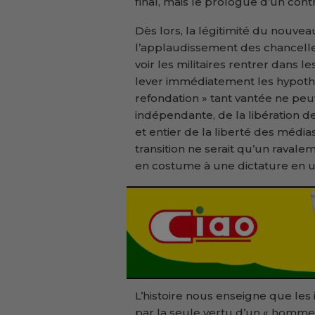
final, mais le prologue d’un contra
Dès lors, la légitimité du nouve
l’applaudissement des chancelle
voir les militaires rentrer dans l
lever immédiatement les hypothè
refondation » tant vantée ne peu
indépendante, de la libération d
et entier de la liberté des média
transition ne serait qu’un ravale
en costume à une dictature en u
L’histoire nous enseigne que les i
par la seule vertu d’un « homme p