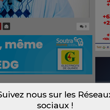
0
finitifs des élections législatives et
Suivez nous sur les Réseau
n Guinée ne saurait être réduite à une
 un verdict comptable. Elle marque le point
sociaux !
ongée et, surtout, le début d’un arbitrage