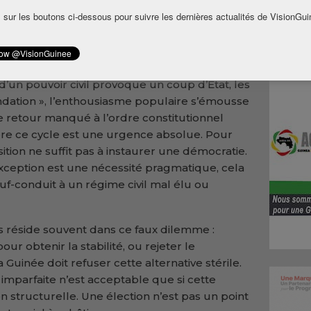
faut-il embrasser une normalité
 sur les boutons ci-dessous pour suivre les dernières actualités de VisionGui
, ou s’obstiner dans l’exception militaire au
 la Guinée est prisonnière d’une trajectoire
te d’un pouvoir civil provoque un coup d’État, les
ndation », l’enthousiasme populaire s’émousse
 le retour manqué à l’ordre constitutionnel
re ce cycle est une urgence absolue. Pour
sition ne suffit pas à instaurer une démocratie.
’exception est une nécessité pragmatique, cela
uf-conduit à un régime civil mal élu ou
es réside souvent dans ce faux dilemme :
ur obtenir la stabilité, ou rejeter le
Guinée doit refuser cette alternative stérile.
e imparfaite n’est acceptable que si cette
on structurelle. Une élection n’est pas un point