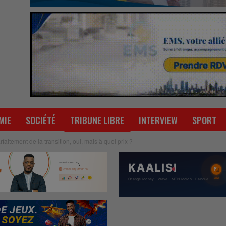
MIE
SOCIÉTÉ
TRIBUNE LIBRE
INTERVIEW
SPORT
rfaitement de la transition, oui, mais à quel prix ?