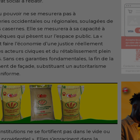
t social à rebâtir.
au pouvoir ne se mesurera pas à
ries occidentales ou régionales, soulagées de
es casernes. Elle se mesurera à sa capacité à
ques qui pèsent sur l’espace public. La «
t faire l’économie d’une justice réellement
es acteurs civiques et du rétablissement plein
s. Sans ces garanties fondamentales, la fin de la
ment de façade, substituant un autoritarisme
niforme.
nstitutions ne se fortifient pas dans le vide ou
rovidentiel ». Elles s’enracinent dans la