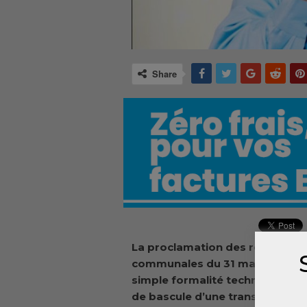
Share
La proclamation des résultats dé
communales du 31 mai dernier e
simple formalité technique ou à
de bascule d’une transition prol