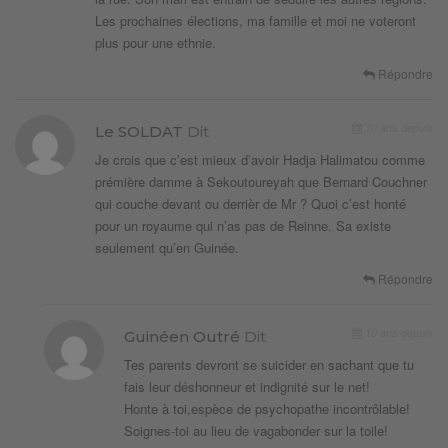
Les prochaines élections, ma famille et moi ne voteront
plus pour une ethnie.
Répondre
10 ans depuis
Le SOLDAT
Dit
Je crois que c’est mieux d’avoir Hadja Halimatou comme
prémière damme à Sekoutoureyah que Bernard Couchner
qui couche devant ou derrièr de Mr ? Quoi c’est honté
pour un royaume qui n’as pas de Reinne. Sa existe
seulement qu’en Guinée.
Répondre
10 ans depuis
Guinéen Outré
Dit
Tes parents devront se suicider en sachant que tu
fais leur déshonneur et indignité sur le net!
Honte à toi,espèce de psychopathe incontrôlable!
Soignes-toi au lieu de vagabonder sur la toile!