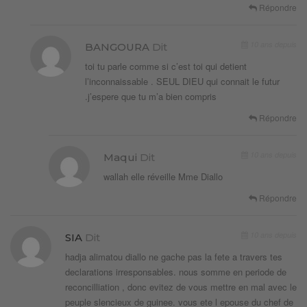
Répondre
10 ans depuis
BANGOURA
Dit
toi tu parle comme si c’est toi qui detient
l’inconnaissable . SEUL DIEU qui connait le futur
.j’espere que tu m’a bien compris
Répondre
10 ans depuis
Maqui
Dit
wallah elle réveille Mme Diallo
Répondre
10 ans depuis
SIA
Dit
hadja alimatou diallo ne gache pas la fete a travers tes
declarations irresponsables. nous somme en periode de
reconcilliation , donc evitez de vous mettre en mal avec le
peuple slencieux de guinee. vous ete l epouse du chef de