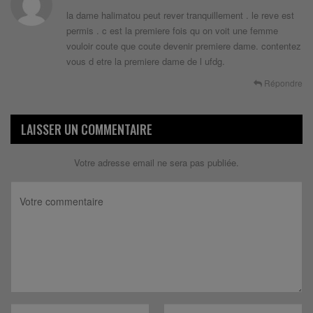
la dame halimatou peut rever tranquillement . le reve est
permis . c est la premiere fois qu on voit une femme
vouloir coute que coute devenir premiere dame. contentez
vous d etre la premiere dame de l ufdg.
Répondre
LAISSER UN COMMENTAIRE
Votre adresse email ne sera pas publiée.