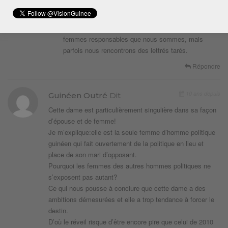
rien dans la tete, ses sites nous servent a nous
esprimés, partagé, se contredire, des fois arrivé a
des memes conclusions pour des hommes et
femmes responsables que nous sommes, mais
parfois nous rencontrons des lettrés tarés.
Répondre
10 ans depuis
Guinéen Outré
Dit
Cette dame est particulièrement singulière dans sa façon
d’épouse et de femme!
Je m’explique:elle est la seule femme d’homme politique
guinéen qui fait ouvertement de la politique en lieu et
place de son mari d’opposant.
Pourquoi les femmes des autres hommes politiques ne
s’exposent pas autant?
Ce qui nous pousse à conclure que cette dame a des
ambitions démesurées et elle a trop tendance à forcer le
destin.
D’où le réveil risque d’être encore pire que celui de 2010