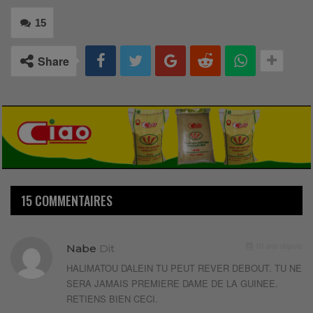
15
Share
15 COMMENTAIRES
10 ans depuis
Nabe
Dit
HALIMATOU DALEIN TU PEUT REVER DEBOUT. TU NE
SERA JAMAIS PREMIERE DAME DE LA GUINEE.
RETIENS BIEN CECI.