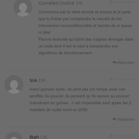
10 ans depuis
Guinéen Outré
Dit
Commence par te relire encore et encore et je parie
que tu finiras par comprendre la vacuité de ton
intervention incompréhensible et tachée de ni queue
ni tête!
Pauvre écervelé qui bond des inepties étranges dans
un code dont il est le seul à comprendre son
algorithme de fonctionnement.
Répondre
10 ans depuis
SIA
Dit
merci guineen outré. ne perd pas ton temps avec ces
asoiffés du pouvoir. ils pensent qu ils serons au pouvoir
mainténant en guinee , c est impossible sauf apres les 2
mandats de sydia touré en 2030.
Répondre
10 ans depuis
Bah
Dit