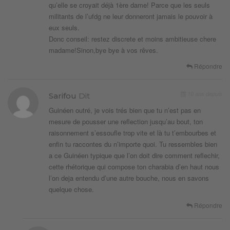
qu’elle se croyait déjà 1ère dame! Parce que les seuls
militants de l’ufdg ne leur donneront jamais le pouvoir à
eux seuls.
Donc conseil: restez discrete et moins ambitieuse chere
madame!Sinon,bye bye à vos rêves.
Répondre
10 ans depuis
Sarifou
Dit
Guinéen outré, je vois trés bien que tu n’est pas en
mesure de pousser une reflection jusqu’au bout, ton
raisonnement s’essoufle trop vite et là tu t’embourbes et
enfin tu raccontes du n’importe quoi. Tu ressembles bien
a ce Guinéen typique que l’on doit dire comment reflechir,
cette rhétorique qui compose ton charabia d’en haut nous
l’on deja entendu d’une autre bouche, nous en savons
quelque chose.
Répondre