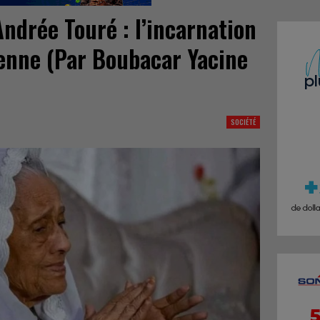
drée Touré : l’incarnation
éenne (Par Boubacar Yacine
SOCIÉTÉ