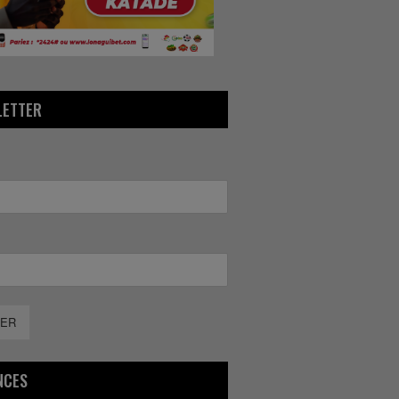
LETTER
ER
NCES