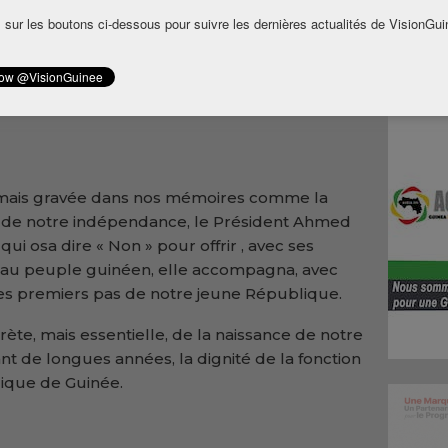
, éternelle Première Dame de la République
 sur les boutons ci-dessous pour suivre les dernières actualités de VisionGui
ime voyage, je m’incline devant le parcours
ption, à l’image de son feu époux le
amais gravée dans nos mémoires comme la
e notre indépendance, le Président Ahmed
ui osa dire « Non » pour offrir , avec ses
é au peuple guinéen, elle accompagna, avec
les premiers pas de notre jeune République.
crète, mais essentielle, de la naissance de notre
ant de longues années, la dignité de la fonction
ique de Guinée.