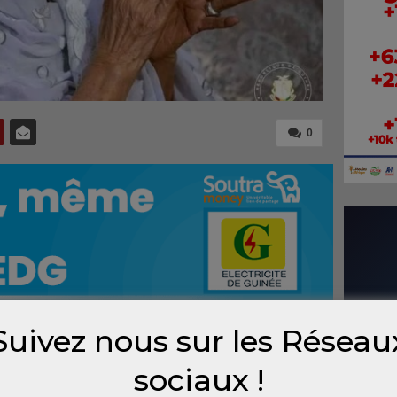
0
Suivez nous sur les Réseau
n et une immense tristesse que je rends
sociaux !
gure monumentale de notre histoire