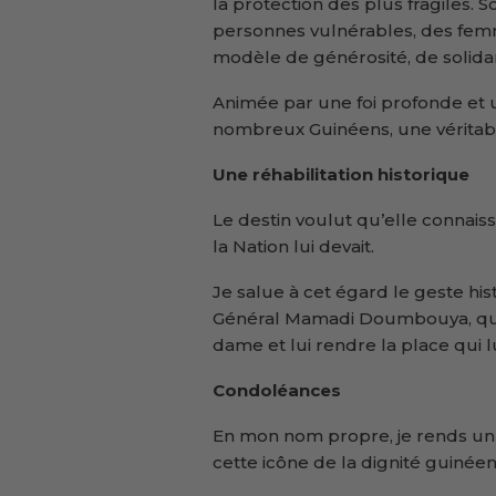
la protection des plus fragiles.
personnes vulnérables, des femm
modèle de générosité, de solidari
Animée par une foi profonde et u
nombreux Guinéens, une véritab
Une réhabilitation historique
Le destin voulut qu’elle connaisse
la Nation lui devait.
Je salue à cet égard le geste hi
Général Mamadi Doumbouya, qui 
dame et lui rendre la place qui l
Condoléances
En mon nom propre, je rends 
cette icône de la dignité guinéen