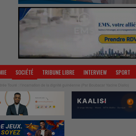
MIE
SOCIÉTÉ
TRIBUNE LIBRE
INTERVIEW
SPORT
e Touré : l’incarnation de la dignité guinéenne (Par Boubacar Yacine Diallo)