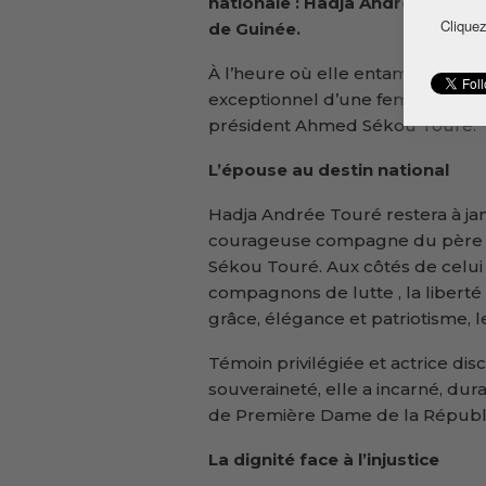
nationale : Hadja Andrée Touré
Cliquez
de Guinée.
À l’heure où elle entame son ult
exceptionnel d’une femme d’exce
président Ahmed Sékou Touré.
L’épouse au destin national
Hadja Andrée Touré restera à j
courageuse compagne du père d
Sékou Touré. Aux côtés de celui q
compagnons de lutte , la libert
grâce, élégance et patriotisme, 
Témoin privilégiée et actrice dis
souveraineté, elle a incarné, dur
de Première Dame de la Républ
La dignité face à l’injustice