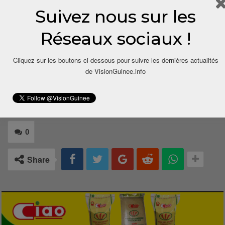
Oumar Kateb Yacine
Suivez nous sur les
Analyste-Consultant Géopolitique
Réseaux sociaux !
Contact: bahoumaryacine777@gmail.com
Cliquez sur les boutons ci-dessous pour suivre les dernières actualités
de VisionGuinee.info
0
Share