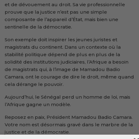
et de dévouement au droit. Sa vie professionnelle
prouve que la justice n’est pas une simple
composante de l’appareil d’État, mais bien une
sentinelle de la démocratie.
Son exemple doit inspirer les jeunes juristes et
magistrats du continent. Dans un contexte où la
stabilité politique dépend de plus en plus de la
solidité des institutions judiciaires, l’Afrique a besoin
de magistrats qui, à l’image de Mamadou Badio
Camara, ont le courage de dire le droit, même quand
cela dérange le pouvoir.
Aujourd’hui, le Sénégal perd un homme de loi, mais
l’Afrique gagne un modèle.
Reposez en paix, Président Mamadou Badio Camara.
Votre nom est désormais gravé dans le marbre de la
justice et de la démocratie.