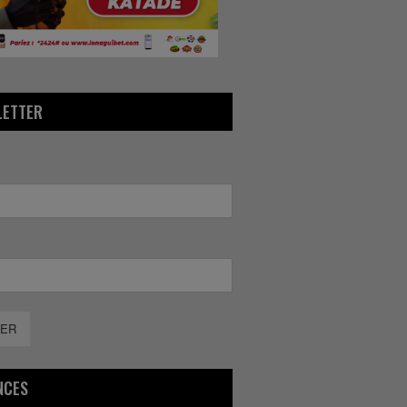
LETTER
ER
NCES