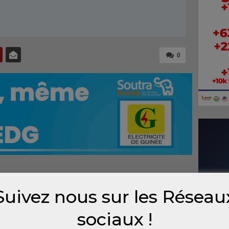
0
n instant sur la touche ‘’2’’ de son
Suivez nous sur les Réseau
rement de 62 euros en un virement de 222
nciée pour ne pas l’avoir vu, ce qu’un tribunal
sociaux !