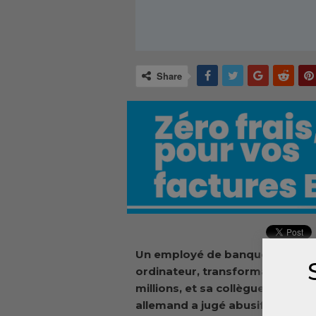
Share
Un employé de banque s’endort u
ordinateur, transformant un vi
millions, et sa collègue est lice
allemand a jugé abusif lundi.