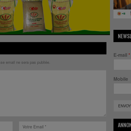
NEWS
E-mail
*
sse email ne sera pas publiée.
Mobile
ENVOY
ANNO