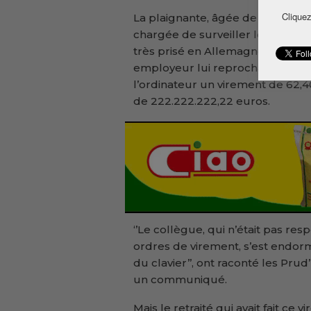
Cliquez
La plaignante, âgée de 48 ans,
chargée de surveiller les ordre
très prisé en Allemagne, a conte
employeur lui reprochait de ne p
l’ordinateur un virement de 62,4
de 222.222.222,22 euros.
‘’Le collègue, qui n’était pas re
ordres de virement, s’est endorm
du clavier’’, ont raconté les Pr
un communiqué.
Mais le retraité qui avait fait c