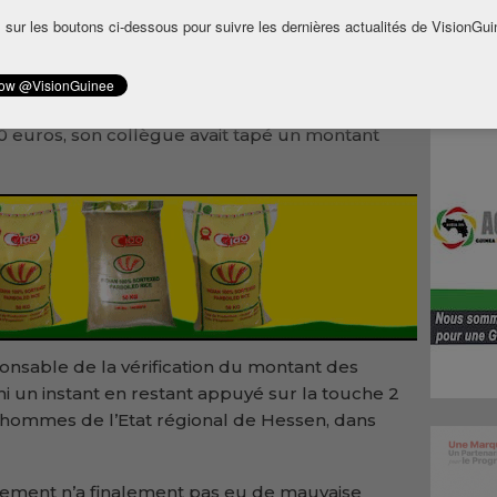
 sur les boutons ci-dessous pour suivre les dernières actualités de VisionGui
 employée par la même banque depuis 1986 et
s de virement bancaire, un mode de paiement
sté en justice son licenciement pour faute. Son
as avoir vu qu’au lieu d’entrer dans
0 euros, son collègue avait tapé un montant
sponsable de la vérification du montant des
i un instant en restant appuyé sur la touche 2
ud’hommes de l’Etat régional de Hessen, dans
e virement n’a finalement pas eu de mauvaise