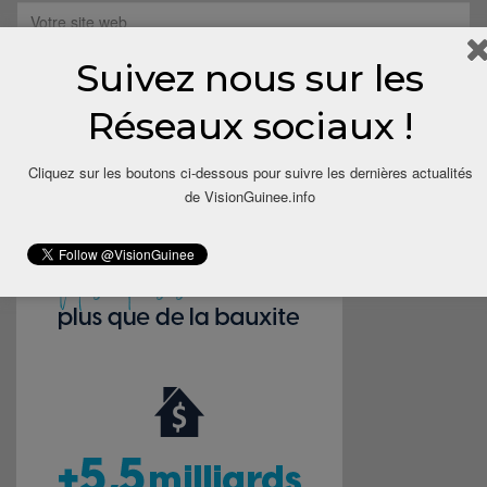
Suivez nous sur les
Save my name, email, and website in this browser for the next
Réseaux sociaux !
time I comment.
Cliquez sur les boutons ci-dessous pour suivre les dernières actualités
de VisionGuinee.info