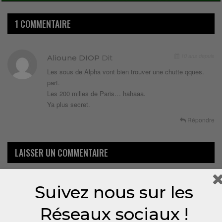
1 COMMENTAIRE
10 ans depuis
Alioune DIOP
Dit
Les sous de Alpha vont bien trouver une chutte qques.
part.
Les 200 milles de Paris… hahaaa.
Ya plus secret.
Répondre
LAISSER UN COMMENTAIRE
Votre adresse email ne sera pas publiée.
Suivez nous sur les
Réseaux sociaux !