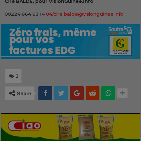
Ciré BALDE, pour VisionGuinee.Info
00224 664 93 14
04/cire.balde@visionguinee.info
1
Share