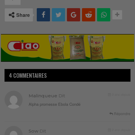
Share
4 COMMENTAIRES
9 ans depuis
Malinqueue
Dit
Alpha promesse Ebola Condé
Répondre
9 ans depuis
Sow
Dit