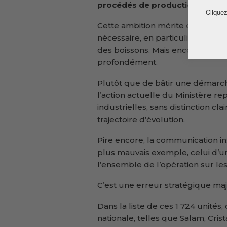
procédés de production, et pr
Cliquez
Cette ambition mérite d’être salu
nécessaire, en particulier dans u
des boissons. Mais encore une foi
profondément.
Plutôt que de bâtir une démarche
l’action actuelle du Ministère r
industrielles, sans distinction cl
trajectoire d’évolution.
Pire encore, la communication ins
plus mauvais exemple, celui d’uni
l’ensemble de l’opération sur les
C’est une erreur stratégique ma
Dans la liste de ces 1 724 unités
nationale, telles que Salam, Crista