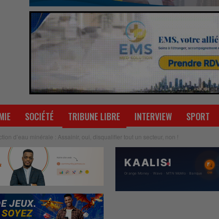
MIE
SOCIÉTÉ
TRIBUNE LIBRE
INTERVIEW
SPORT
tion d’eau minérale : Assainir, oui, disqualifier tout un secteur, non !