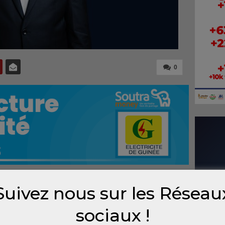
0
Suivez nous sur les Réseau
’Industrie et des PME Guinée poursuit
nissement du secteur industriel en Guinée.
sociaux !
antir des produits de qualité, sécuriser les