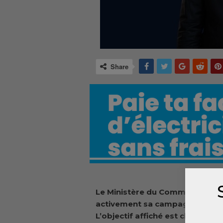
Share
Le Ministère du Commerce, de l
activement sa campagne d’assai
L’objectif affiché est clair : gar