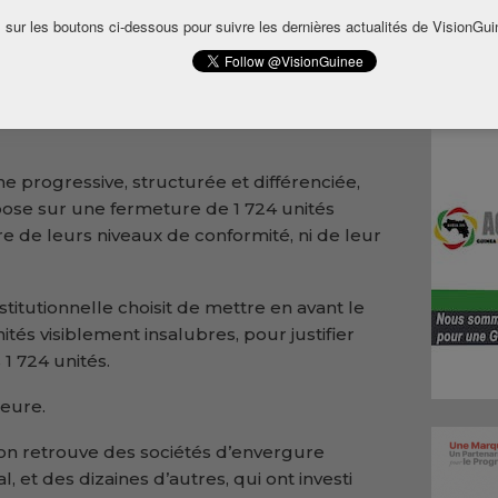
otéger les consommateurs.
 sur les boutons ci-dessous pour suivre les dernières actualités de VisionGui
ée. Elle est légitime. Elle est même
n secteur aussi sensible que celui de l’eau et
s, c’est l’approche qui interroge
 progressive, structurée et différenciée,
epose sur une fermeture de 1 724 unités
aire de leurs niveaux de conformité, ni de leur
titutionnelle choisit de mettre en avant le
tés visiblement insalubres, pour justifier
 1 724 unités.
jeure.
, on retrouve des sociétés d’envergure
l, et des dizaines d’autres, qui ont investi