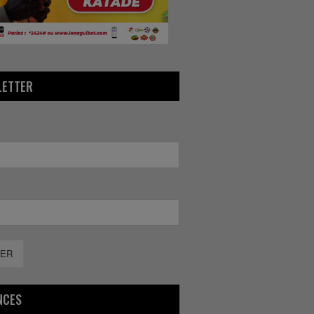
LETTER
ER
NCES