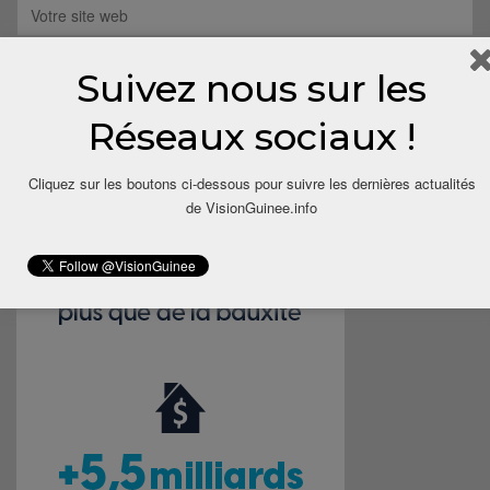
Suivez nous sur les
Save my name, email, and website in this browser for the next
time I comment.
Réseaux sociaux !
Cliquez sur les boutons ci-dessous pour suivre les dernières actualités
de VisionGuinee.info